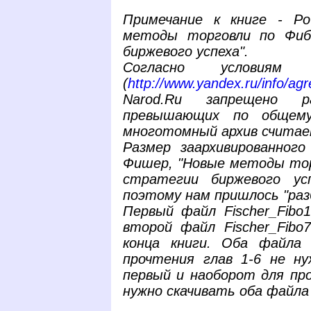
Примечание к книге - Р
методы торговли по Фиб
биржевого успеха".
Согласно условиям П
(
http://www.yandex.ru/info/ag
Narod.Ru запрещено 
превышающих по общем
многотомный архив считае
Размер заархивированног
Фишер, "Новые методы тор
стратегии биржевого ус
поэтому нам пришлось "раз
Первый файл Fischer_Fibo1
второй файл Fischer_Fibo
конца книги. Оба файла 
прочтения глав 1-6 не н
первый и наоборот для про
нужно скачивать оба файла