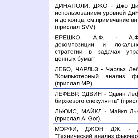
ДИНАПОЛИ, ДЖО - Джо ДиН
использованием уровней ДиНа
и до конца, см.примечание в
(прислал SVV)
ЕРЕШКО, А.Ф. - А.Ф.
декомпозиции и локаль
стратегии в задачах упр
ценных бумаг"
ЛЕБО, ЧАРЛЬЗ - Чарльз Леб
"Компьютерный анализ ф
(прислал MP).
ЛЕФЕВР, ЭДВИН - Эдвин Леф
биржевого спекулянта" (прис
ЛЬЮИС, МАЙКЛ - Майкл Лью
(прислал Al Gor).
МЭРФИ, ДЖОН ДЖ. - Д
"Технический анализ фьючер