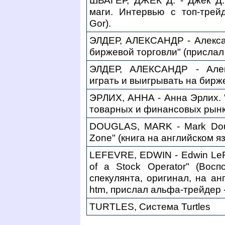
ШВАГЕР, ДЖЕК Д. - Джек Д.
маги. Интервью с топ-трей
Gor).
ЭЛДЕР, АЛЕКСАНДР - Алекса
биржевой торговли" (прислал K
ЭЛДЕР, АЛЕКСАНДР - Алек
играть и выигрывать на бирже"
ЭРЛИХ, АННА - Анна Эрлих. 
товарных и финансовых рынк
DOUGLAS, MARK - Mark Dougl
Zone" (книга на английском яз
LEFEVRE, EDWIN - Edwin LeF
of a Stock Operator" (Вос
спекулянта, оригинал, на ан
htm, прислал альфа-трейдер -
TURTLES, Система Turtles