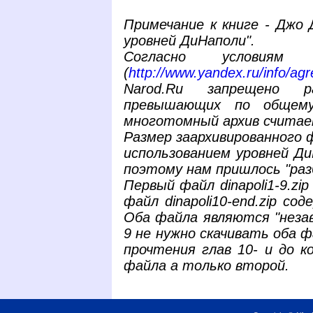
Примечание к книге - Джо 
уровней ДиНаполи".
Согласно условиям П
(
http://www.yandex.ru/info/ag
Narod.Ru запрещено 
превышающих по общем
многотомный архив считае
Размер заархивированного 
использованием уровней Д
поэтому нам пришлось "раз
Первый файл dinapoli1-9.zi
файл dinapoli10-end.zip со
Оба файла являются "незав
9 не нужно скачивать оба 
прочтения глав 10- и до к
файла а только второй.