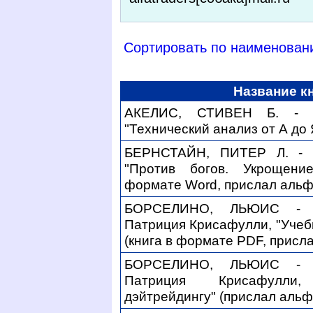
Сортировать по наименован
Название к
АКЕЛИС, СТИВЕН Б. - С
"Технический анализ от А до 
БЕРНСТАЙН, ПИТЕР Л. - П
"Против богов. Укрощени
формате Word, прислал альфа
БОРСЕЛИНО, ЛЬЮИС - Л
Патриция Крисафулли, "Учебн
(книга в формате PDF, присла
БОРСЕЛИНО, ЛЬЮИС - Л
Патриция Крисафулли
дэйтрейдингу" (прислал альфа